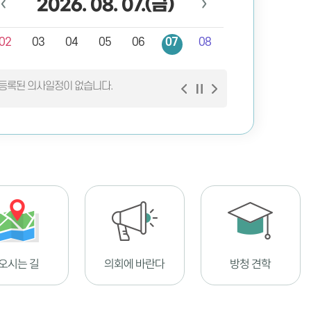
2026.
08. 07.
(금)
02
03
04
05
06
07
08
등록된 의사일정이 없습니다.
오시는 길
의회에 바란다
방청 견학