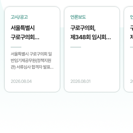
고시/공고
언론보도
서울특별시
구로구의회,
구로구의회
제348회 임시회
일반임기제공무원
폐회··· 총 17건 안건
서울특별시 구로구의회 일
(정책지원관)
처리
2
반임기제공무원(정책지원
서류심사 합격자
(시민일보/2026.07.31.)
관) 서류심사 합격자 발표
발표 및 면접심사
N
및 면접심사 계획을
2026.08.04
2026.08.01
2
계획 공고
N