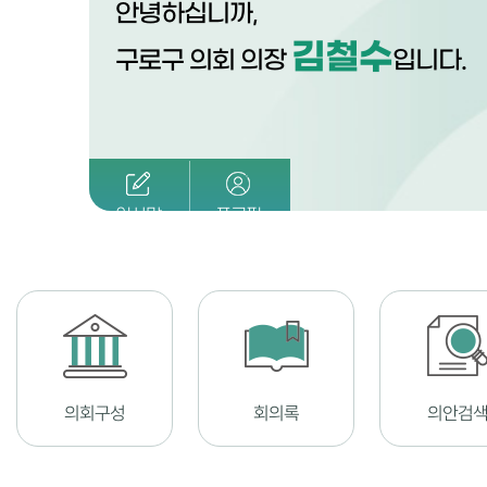
안녕하십니까,
김철수
구로구 의회 의장
입니다.
인사말
프로필
의회구성
회의록
의안검