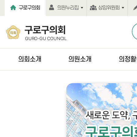
본문바로가기
구로구의회
의원누리집
상임위원회
구로구의회
GURO-GU COUNCIL
의회소개
의원소개
의정활
열린의장실
현역의원
언론보도
의회연혁
역대의원
보도자료
의회기능
의원윤리강령
의정활동사진
의회구성
의원행동강령
의회간행물
의원사무실
홍보동영상