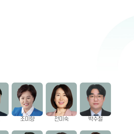
권
조미향
전미숙
박수철