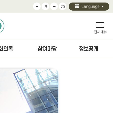
Language
가
전체메뉴
회의록
참여마당
정보공개
의록
의회에바란다
정보공개 안내
검색
청원/진정 안내
의회 운영
문
주민조례청구안내
의원 활동
색
방청·견학
의회 사무
자치법규