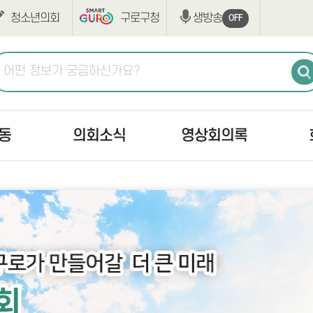
청소년의회
구로구청
생방송
OFF
동
의회소식
영상회의록
공지사항
생방송
최근회
고시/공고
본회의
회의록
의사일정
상임위원회
구정질
조례·규칙입법예고
구정질문
부록검
반부패·청렴
자유발언
의안