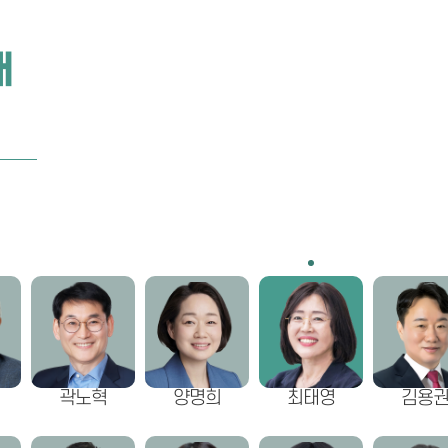
개
곽노혁
양명희
최태영
김용