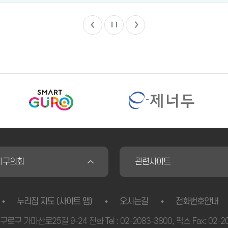
치구의회
관련사이트
`
누리집 지도 (사이트 맵)
오시는길
전화번호안내
시 구로구 가마산로25길 9-24
전화
Tel :
02-2083-3800
, 팩스 Fax: 02-