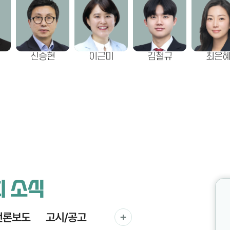
신승현
이근미
김철규
최은
회 소식
언론보도
고시/공고