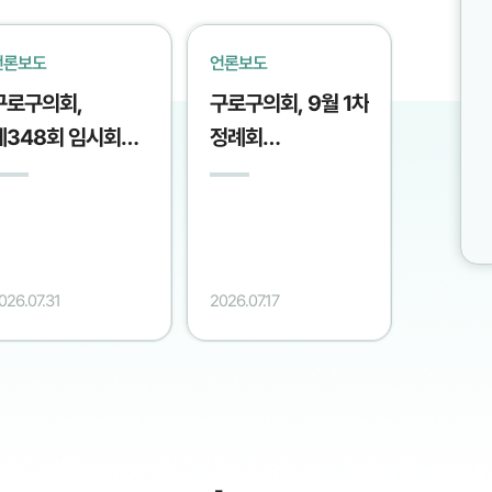
언론보도
언론보도
구로구의회,
구로구의회, 9월 1차
제348회 임시회
정례회
폐회(전국매일/
행정사무감사 대비
026.07.28.)
역량강화 교육 실시
(매일일보/2026.07.16.)
026.07.31
2026.07.17