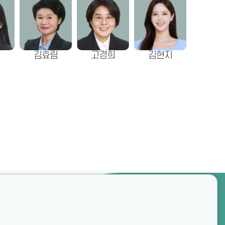
혜
김효림
고경희
김현지