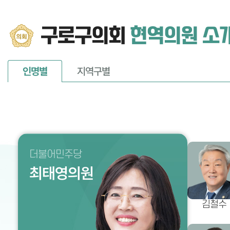
구로구의회
현역의원 소
인명별
지역구별
더불어민주당
국민의힘
더불어민주당
더불어민주당
국민의힘
더불어민주당
국민의힘
더불어민주당
국민의힘
더불어민주당
진보당
국민의힘
국민의힘
더불어민주당
국민의힘
더불어민주당
김철수의원
곽노혁의원
양명희의원
최태영의원
김용권의원
조미향의원
전미숙의원
박수철의원
김철수의원
신승현의원
이근미의원
김철규의원
최은혜의원
김효림의원
고경희의원
김현지의원
김철수