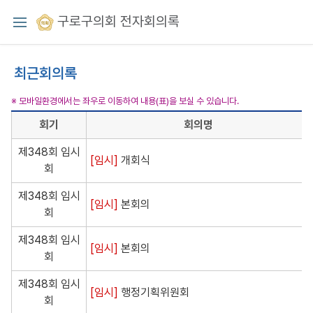
구로구의회 전자회의록
최근회의록
※ 모바일환경에서는 좌우로 이동하여 내용(표)을 보실 수 있습니다.
회기
회의명
제348회 임시
[임시]
개회식
회
제348회 임시
[임시]
본회의
회
제348회 임시
[임시]
본회의
회
제348회 임시
[임시]
행정기획위원회
회