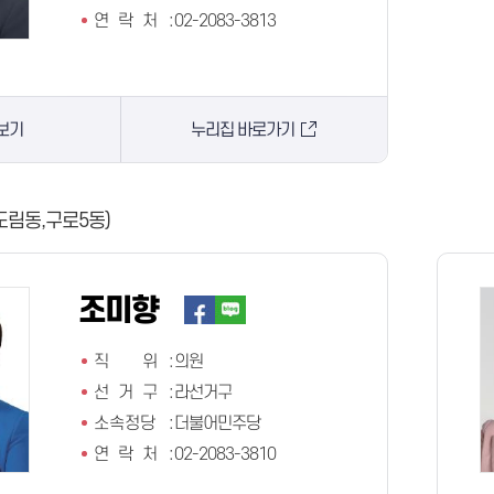
연 락 처
:
02-2083-3813
보기
누리집 바로가기
도림동,구로5동)
조미향
직 위
:
의원
선 거 구
:
라선거구
소속정당
:
더불어민주당
연 락 처
:
02-2083-3810