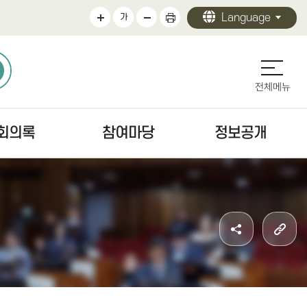
Language
가
전체메뉴
회의록
참여마당
정보공개
의록
의회에바란다
정보공개 안내
검색
청원/진정 안내
의회 운영
문
주민조례청구안내
의원 활동
색
방청·견학
의회 사무
자치법규