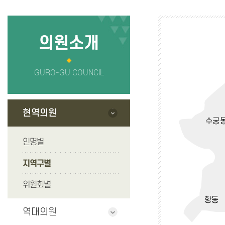
의회사무국
정보공개
청사안내
의원 연구단
의원소개
찾아오시는길
GURO-GU COUNCIL
현역의원
인명별
지역구별
위원회별
역대의원