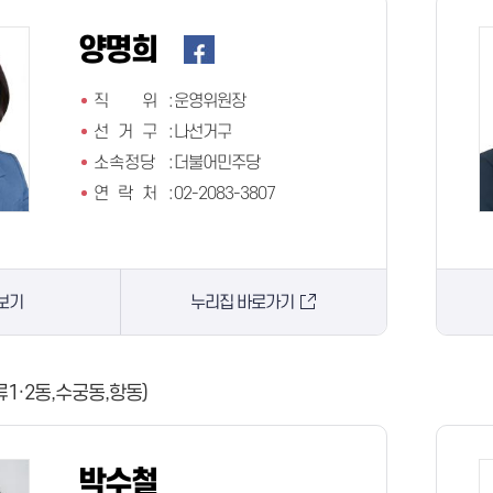
양명희
직 위
:
운영위원장
선 거 구
:
나선거구
소속정당
:
더불어민주당
연 락 처
:
02-2083-3807
보기
누리집 바로가기
류1·2동,수궁동,항동)
박수철