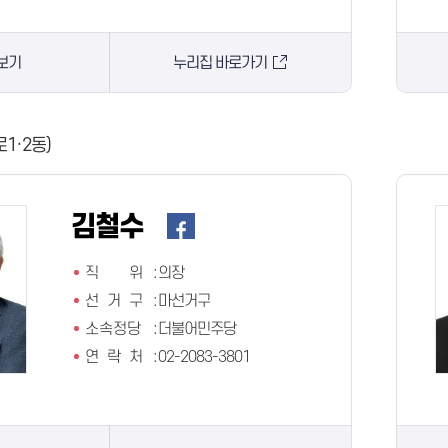
보기
누리집 바로가기
로1·2동)
김철수
직 위
:
의장
선 거 구
:
마선거구
소속정당
:
더불어민주당
연 락 처
:
02-2083-3801