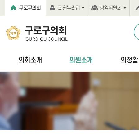
본문바로가기
구로구의회
의원누리집
상임위원회
구로구의회
GURO-GU COUNCIL
의회소개
의원소개
의정활
열린의장실
현역의원
언론보도
의회연혁
역대의원
보도자료
의회기능
의원윤리강령
의정활동사진
의회구성
의원행동강령
의회간행물
의원사무실
홍보동영상