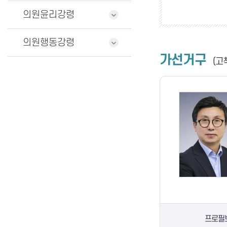
의원윤리강령
의원행동강령
가선거구
(고
프로필