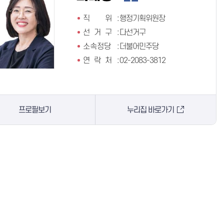
직 위
:
행정기획위원장
선 거 구
:
다선거구
소속정당
:
더불어민주당
연 락 처
:
02-2083-3812
프로필보기
누리집 바로가기