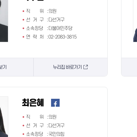
직 위
:
의원
선 거 구
:
다선거구
소속정당
:
더불어민주당
연 락 처
:
02-2083-3815
보기
누리집 바로가기
최은혜
직 위
:
의원
선 거 구
:
다선거구
소속정당
:
국민의힘