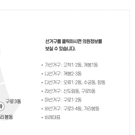
계
의회용어사전
통합검색
설문조사
선거구를 클릭하시면 의원정보를
보실 수 있습니다.
가선거구
:
고척1·2동, 개봉1동
나선거구
:
개봉2·3동
다선거구
:
오류1·2동, 수궁동, 항동
라선거구
:
신도림동, 구로5동
마선거구
:
구로1·2동
바선거구
:
구로3·4동, 가리봉동
비례대표