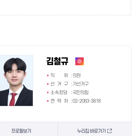
김철규
직 위
:
의원
선 거 구
:
가선거구
소속정당
:
국민의힘
연 락 처
:
02-2083-3818
프로필보기
누리집 바로가기