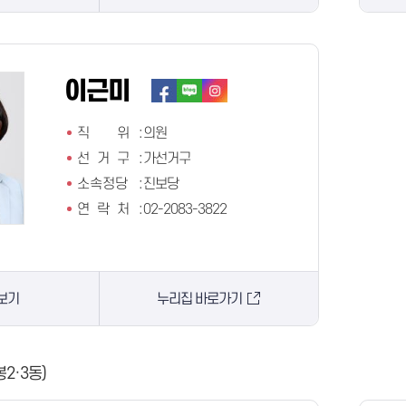
이근미
직 위
:
의원
선 거 구
:
가선거구
소속정당
:
진보당
연 락 처
:
02-2083-3822
보기
누리집 바로가기
봉2·3동)