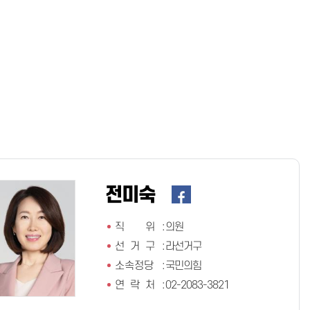
전미숙
직 위
:
의원
선 거 구
:
라선거구
소속정당
:
국민의힘
연 락 처
:
02-2083-3821