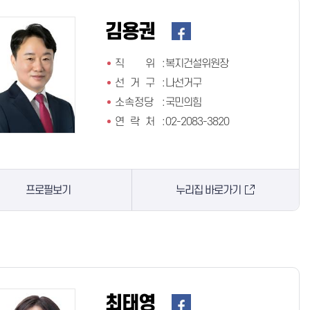
김용권
직 위
:
복지건설위원장
선 거 구
:
나선거구
소속정당
:
국민의힘
연 락 처
:
02-2083-3820
프로필보기
누리집 바로가기
최태영