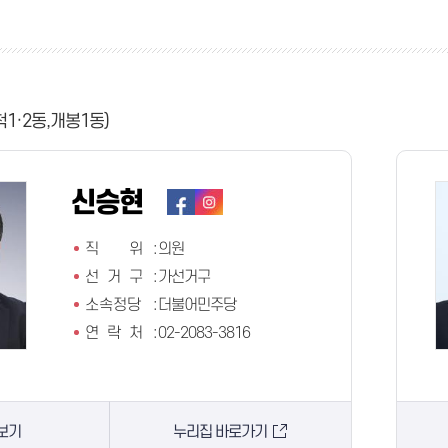
척1·2동,개봉1동)
신승현
직 위
:
의원
선 거 구
:
가선거구
소속정당
:
더불어민주당
연 락 처
:
02-2083-3816
보기
누리집 바로가기