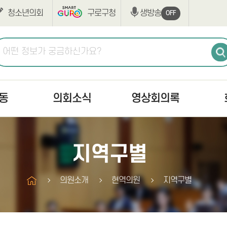
청소년의회
구로구청
생방송
OFF
동
의회소식
영상회의록
공지사항
생방송
최근회
지역구별
고시/공고
본회의
회의록
의사일정
상임위원회
구정질
의원소개
현역의원
지역구별
조례·규칙입법예고
구정질문
부록검
반부패·청렴
자유발언
의안