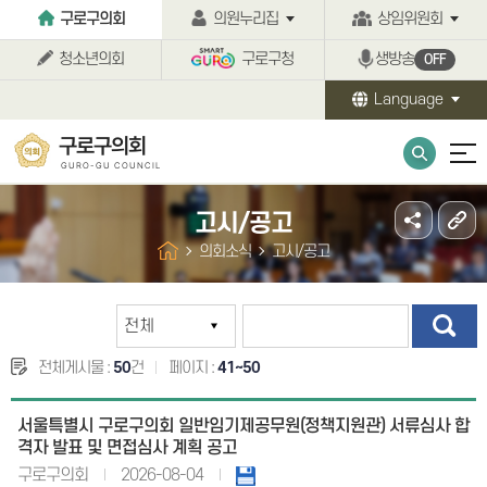
본문바로가기
구로구의회
의원누리집
상임위원회
청소년의회
구로구청
생방송
OFF
Language
구로구의회
GURO-GU COUNCIL
고시/공고
의회소식
고시/공고
전체게시물 :
50
건
페이지 :
41~50
서울특별시 구로구의회 일반임기제공무원(정책지원관) 서류심사 합
격자 발표 및 면접심사 계획 공고
구로구의회
2026-08-04