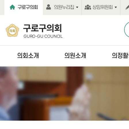
본문바로가기
구로구의회
의원누리집
상임위원회
구로구의회
GURO-GU COUNCIL
의회소개
의원소개
의정활
열린의장실
현역의원
언론보도
의회연혁
역대의원
보도자료
의회기능
의원윤리강령
의정활동사진
의회구성
의원행동강령
의회간행물
의원사무실
홍보동영상