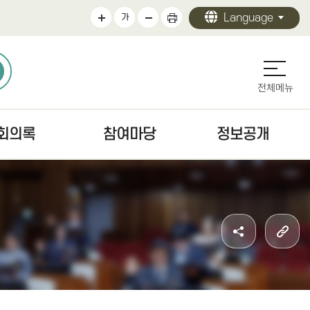
Language
가
전체메뉴
회의록
참여마당
정보공개
의록
의회에바란다
정보공개 안내
검색
청원/진정 안내
의회 운영
문
주민조례청구안내
의원 활동
색
방청·견학
의회 사무
자치법규