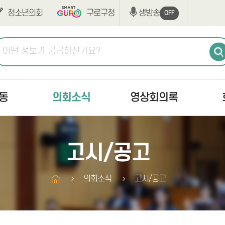
청소년의회
구로구청
생방송
OFF
동
의회소식
영상회의록
공지사항
생방송
최근회
고시/공고
고시/공고
본회의
회의록
의사일정
상임위원회
구정질
의회소식
고시/공고
조례·규칙입법예고
구정질문
부록검
반부패·청렴
자유발언
의안