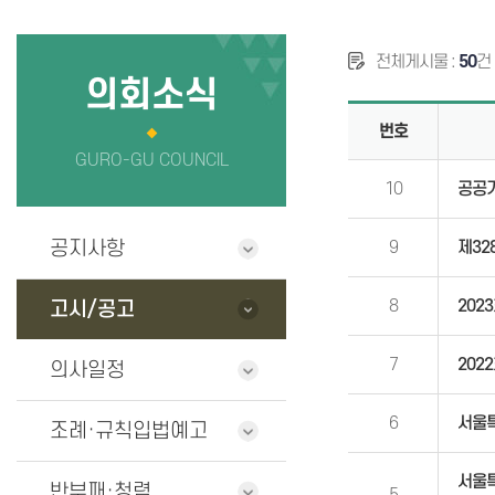
의회사무국
정보공개
전체게시물 :
50
건
청사안내
의원 연구단
의회소식
번호
찾아오시는길
GURO-GU COUNCIL
10
공공기
공지사항
9
제32
8
202
고시/공고
7
202
의사일정
6
서울특
조례·규칙입법예고
서울특
반부패·청렴