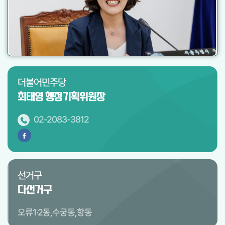
더불어민주당
최태영 행정기획위원장
02-2083-3812
선거구
다선거구
오류1·2동,수궁동,항동