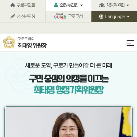
본문바로가기
구로구의회
의원누리집
상임위원회
청소년의회
구로구청
Language
구로구의회
최태영 위원장
새로운 도약, 구로가 만들어갈 더 큰 미래
구민 중심의
의정을 이끄는
최태영 행정기획위원장