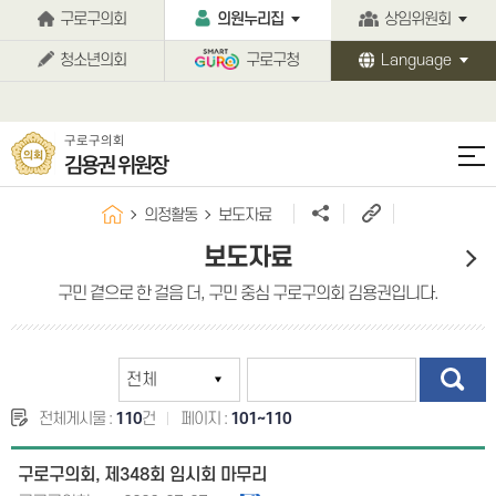
본문바로가기
구로구의회
의원누리집
상임위원회
청소년의회
구로구청
Language
구로구의회
김용권 위원장
의정활동
보도자료
보도자료
구민 곁으로 한 걸음 더, 구민 중심 구로구의회 김용권입니다.
전체게시물 :
110
건
페이지 :
101~110
구로구의회, 제348회 임시회 마무리