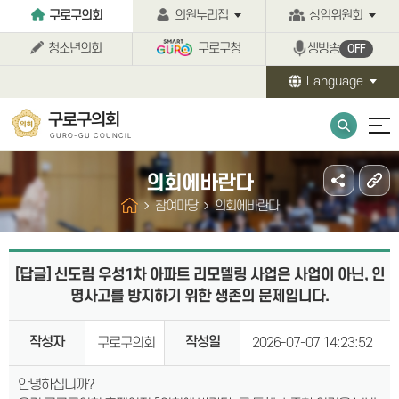
본문바로가기
구로구의회
의원누리집
상임위원회
청소년의회
구로구청
생방송
OFF
Language
구로구의회
GURO-GU COUNCIL
의회에바란다
참여마당
의회에바란다
[답글] 신도림 우성1차 아파트 리모델링 사업은 사업이 아닌, 인
명사고를 방지하기 위한 생존의 문제입니다.
작성자
작성일
구로구의회
2026-07-07 14:23:52
안녕하십니까?