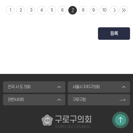
1
2
3
4
5
6
7
8
9
10
등록
전국 시·도 의회
서울시 자치구의회
관련사이트
구로구청
구로구의회
GURO-GU COUNCIL