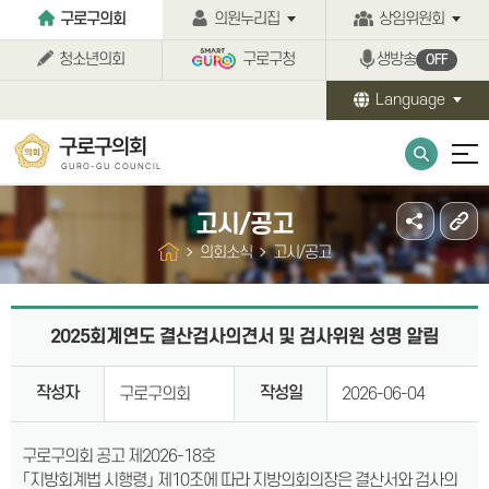
본문바로가기
구로구의회
의원누리집
상임위원회
청소년의회
구로구청
생방송
OFF
Language
구로구의회
GURO-GU COUNCIL
고시/공고
의회소식
고시/공고
2025회계연도 결산검사의견서 및 검사위원 성명 알림
작성자
작성일
구로구의회
2026-06-04
구로구의회 공고 제2026-18호
「지방회계법 시행령」 제10조에 따라 지방의회의장은 결산서와 검사의