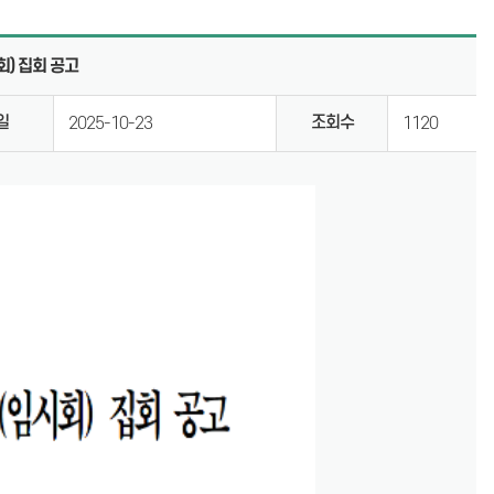
계
의회용어사전
) 집회 공고
통합검색
일
조회수
2025-10-23
1120
설문조사