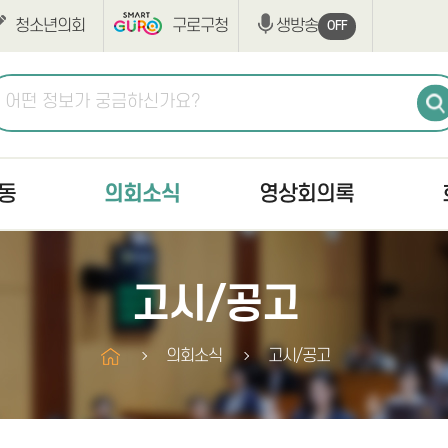
청소년의회
구로구청
생방송
OFF
동
의회소식
영상회의록
공지사항
생방송
최근회
고시/공고
고시/공고
본회의
회의록
의사일정
상임위원회
구정질
의회소식
고시/공고
조례·규칙입법예고
구정질문
부록검
반부패·청렴
자유발언
의안