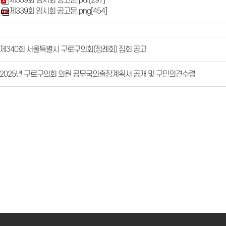
제339회 임시회 공고문.pdf
[297]
제339회 임시회 공고문.png
[454]
제340회 서울특별시 구로구의회(정례회) 집회 공고
2025년 구로구의회 의원 공무국외출장계획서 공개 및 구민의견수렴