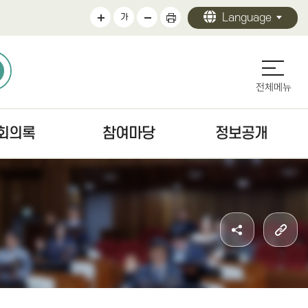
Language
가
전체메뉴
회의록
참여마당
정보공개
의록
의회에바란다
정보공개 안내
검색
청원/진정 안내
의회 운영
문
주민조례청구안내
의원 활동
색
방청·견학
의회 사무
자치법규