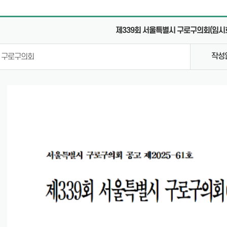
의안통
제339회 서울특별시 구로구의회(임시회
체
작성
구로구의회