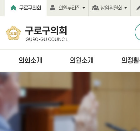
본문바로가기
구로구의회
의원누리집
상임위원회
구로구의회
GURO-GU COUNCIL
의회소개
의원소개
의정활
열린의장실
현역의원
언론보도
의회연혁
역대의원
보도자료
의회기능
의원윤리강령
의정활동사진
의회구성
의원행동강령
의회간행물
의원사무실
홍보동영상