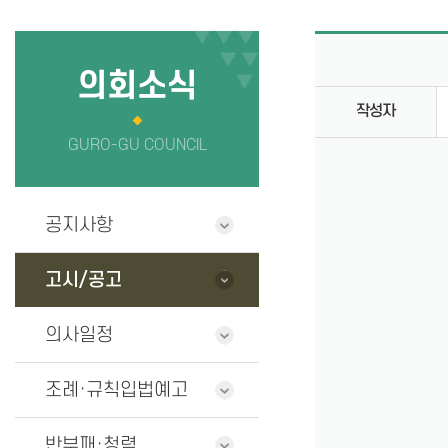
의회사무국
정보공개
청사안내
의원 연구단
의회소식
작성자
찾아오시는길
GURO-GU COUNCIL
공지사항
고시/공고
의사일정
조례·규칙입법예고
반부패·청렴