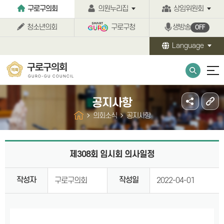
본문바로가기
구로구의회
의원누리집
상임위원회
청소년의회
구로구청
생방송
OFF
Language
구로구의회
GURO-GU COUNCIL
공지사항
의회소식
공지사항
제308회 임시회 의사일정
작성자
작성일
구로구의회
2022-04-01