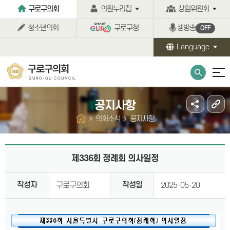
본문바로가기
구로구의회
의원누리집
상임위원회
청소년의회
구로구청
생방송
OFF
Language
구로구의회
GURO-GU COUNCIL
공지사항
의회소식
공지사항
제336회 정례회 의사일정
작성자
작성일
구로구의회
2025-05-20