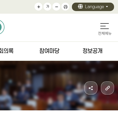
Language
가
전체메뉴
회의록
참여마당
정보공개
의록
의회에바란다
정보공개 안내
검색
청원/진정 안내
의회 운영
문
주민조례청구안내
의원 활동
색
방청·견학
의회 사무
자치법규