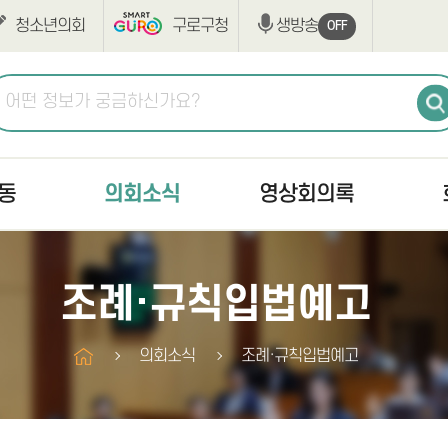
청소년의회
구로구청
생방송
OFF
동
의회소식
영상회의록
공지사항
생방송
최근회
조례·규칙입법예고
고시/공고
본회의
회의록
의사일정
상임위원회
구정질
의회소식
조례·규칙입법예고
조례·규칙입법예고
구정질문
부록검
반부패·청렴
자유발언
의안