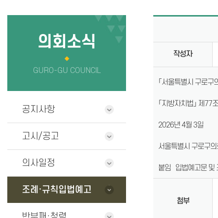
의회사무국
정보공개
청사안내
의원 연구단
의회소식
작성자
찾아오시는길
GURO-GU COUNCIL
「서울특별시 구로구의
「지방자치법」 제77조
공지사항
2026년 4월 3일
고시/공고
서울특별시 구로구의
의사일정
붙임 입법예고문 및 조
조례·규칙입법예고
첨부
반부패·청렴