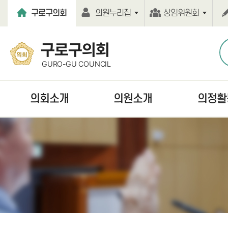
본문바로가기
구로구의회
의원누리집
상임위원회
구로구의회
GURO-GU COUNCIL
의회소개
의원소개
의정활
열린의장실
현역의원
언론보도
의회연혁
역대의원
보도자료
의회기능
의원윤리강령
의정활동사진
의회구성
의원행동강령
의회간행물
의원사무실
홍보동영상