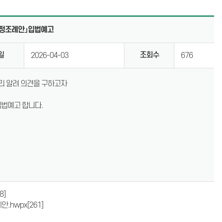
계
의회용어사전
개정조례안」입법예고
통합검색
일
조회수
2026-04-03
676
설문조사
리 알려 의견을 구하고자
입법예고 합니다.
8]
안.hwpx
[261]