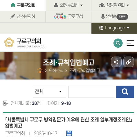
본문바로가기
구로구의회
의원누리집
상임위원회
청소년의회
구로구청
생방송
OFF
Language
구로구의회
GURO-GU COUNCIL
조례·규칙입법예고
의회소식
조례·규칙입법예고
전체게시물 :
38
건
페이지 :
9~18
「서울특별시 구로구 병역명문가 예우에 관한 조례 일부개정조례안」
입법예고
구로구의회
2025-10-17