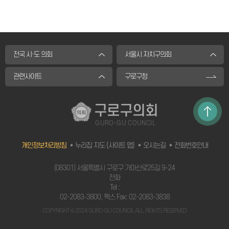
전국 시·도 의회
서울시 자치구의회
관련사이트
구로구청
구로구의회
GURO-GU COUNCIL
개인정보처리방침
누리집 지도 (사이트 맵)
오시는길
전화번호안내
`
(08301) 서울특별시 구로구 가마산로25길 9-24
전화
Tel :
02-2083-3800
, 팩스 Fax: 02-2083-3838
COPYRIGHT © 2024 GURO-GU COUNCIL ALL. RIGHTS RESERVED