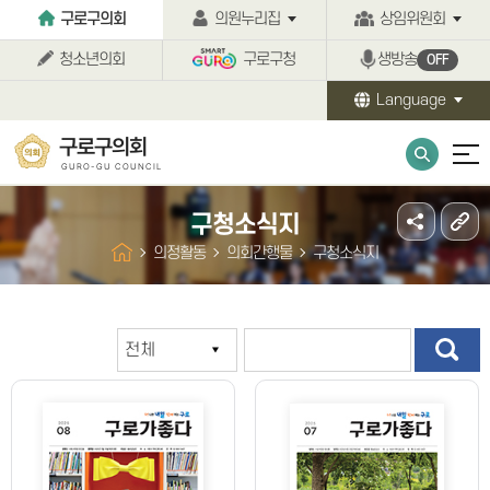
본문바로가기
구로구의회
의원누리집
상임위원회
청소년의회
구로구청
생방송
OFF
Language
구로구의회
GURO-GU COUNCIL
구청소식지
의정활동
의회간행물
구청소식지