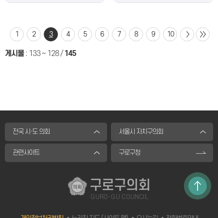
1
2
3
4
5
6
7
8
9
10
게시물
:
133 ~ 128
/
145
전국 시·도 의회
서울시 자치구의회
관련사이트
구로구청
구로구의회
GURO-GU COUNCIL