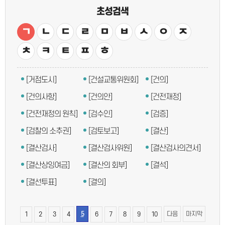
초성검색
ㄱ
ㄴ
ㄷ
ㄹ
ㅁ
ㅂ
ㅅ
ㅇ
ㅈ
ㅊ
ㅋ
ㅌ
ㅍ
ㅎ
[거점도시]
[건설교통위원회]
[건의]
[건의사항]
[건의안]
[건전재정]
[건전재정의 원칙]
[검수인]
[검증]
[검찰의 소추권]
[검토보고]
[결산]
[결산검사]
[결산검사위원]
[결산검사의견서]
[결산상잉여금]
[결산의 회부]
[결석]
[결선투표]
[결의]
5
다음
마지막
1
2
3
4
6
7
8
9
10