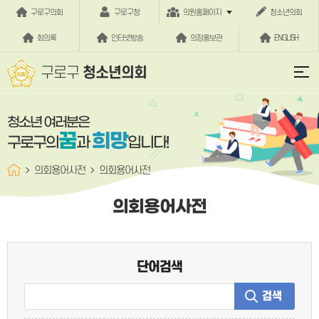
본문바로가기
구로구의회
구로구청
의원홈페이지
청소년의회
회의록
인터넷방송
의정홍보관
ENGLISH
구로구
청소년의회
청소년 여러분은
꿈
희망
구로구의
과
입니다!
의회용어사전
의회용어사전
의회용어사전
단어검색
검색