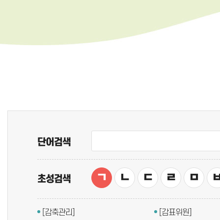
단어검색
ㄱ
ㄴ
ㄷ
ㄹ
ㅁ
초성검색
[감축관리]
[감표위원]