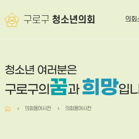
본문바로가기
구로구
청소년의회
의회
청소년 여러분은
꿈
희망
구로구의
과
입니
의회용어사전
의회용어사전