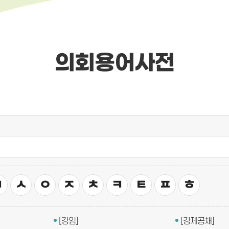
의회용어사전
ㅂ
ㅅ
ㅇ
ㅈ
ㅊ
ㅋ
ㅌ
ㅍ
ㅎ
[강임]
[강제공채]