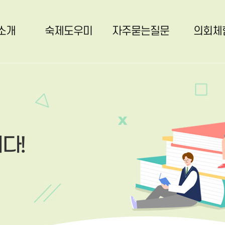
소개
숙제도우미
자주묻는질문
의회체
다!