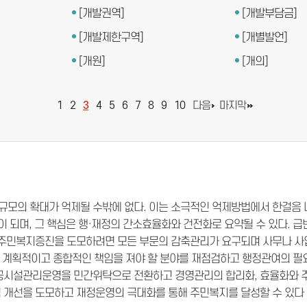
[개발권역]
[개발부담금]
[개발제한구역]
[개별발언]
[개원]
[개의]
1
2
3
4
5
6
7
8
9
10
다음
마지막
모의 확대가 억제될 수밖에 없다. 이는 소극적인 억제방법에서 한걸음 
이 되며, 그 핵심은 행·재정의 간소효율화와 건전화로 요약될 수 있다.
 주민복지증진을 도모하려면 모든 부문의 감축관리가 요구되며 사무나 사업
등 계획적이고 종합적인 책임을 져야 할 분야를 재점검하고 행정관여의 필
공시설관리운영을 민간위탁으로 전환하고 경영관리의 합리화, 효율화와 주
 개선을 도모하고 재정운영의 극대화를 통해 주민복지를 달성할 수 있다