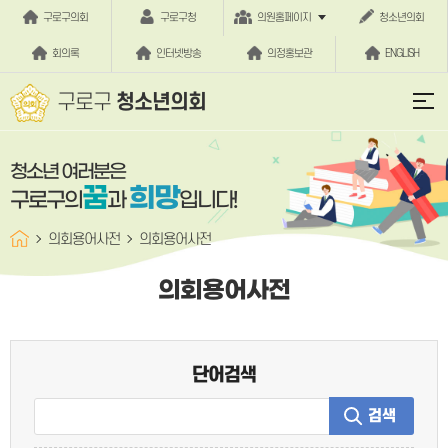
본문바로가기
구로구의회
구로구청
의원홈페이지
청소년의회
회의록
인터넷방송
의정홍보관
ENGLISH
구로구
청소년의회
청소년 여러분은
꿈
희망
구로구의
과
입니다!
의회용어사전
의회용어사전
의회용어사전
단어검색
검색