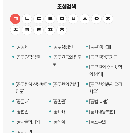
초성검색
ㄱ
ㄴ
ㄷ
ㄹ
ㅁ
ㅂ
ㅅ
ㅇ
ㅈ
ㅊ
ㅋ
ㅌ
ㅍ
ㅎ
[공동세]
[공무상비밀]
[공무원단체]
[공무원담임권]
[공무원등의 입후
[공무원연금기금]
보]
[공무원의 수비사항
의 범위]
[공무원의 신분보장
[공무원의 정원]
[공무원임용의 결격
제도]
사유]
[공문서]
[공민권]
[공법·사법]
[공법인]
[공사채]
[공사채등록법]
[공사혼합기업]
[공선직]
[공소주의]
[공시지가]