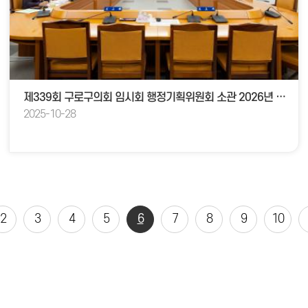
제339회 구로구의회 임시회 행정기획위원회 소관 2026년 주요업무계회 보고
2025-10-28
2
3
4
5
6
7
8
9
10