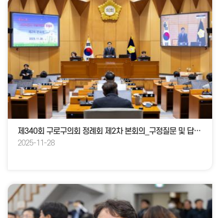
제340회 구로구의회 정례회 제2차 본회의_구정질문 및 답변(행정기획위원회소관)
2025-11-28