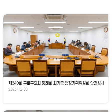
제340회 구로구의회 정례회 회기중 행정기획위원회 안건심사
2025-12-03