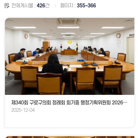
전체게시물 :
426
건
페이지 :
355~366
제340회 구로구의회 정례회 회기중 행정기획위원회 2026년도 예산안 및 기금운용계획안 예비심사
2025-12-04