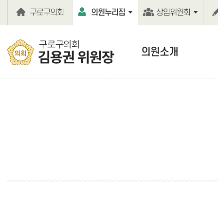
본문바로가기
구로구의회
의원누리집
상임위원회
구로구의회
의원소개
김용권 위원장
의원인사말
의원약력