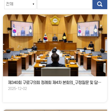
제340회 구로구의회 정례회 제4차 본회의_구정질문 및 답변(시책분야)
2025-12-02