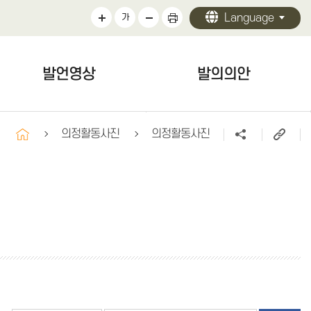
Language
가
발언영상
발의의안
발언영상
발의의안
의정활동사진
의정활동사진
구정질문
자유발언