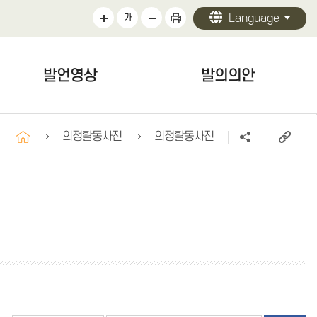
Language
가
발언영상
발의의안
발언영상
발의의안
의정활동사진
의정활동사진
구정질문
자유발언