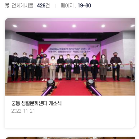
전체게시물 :
426
건
페이지 :
19~30
궁동 생활문화센터 개소식
2022-11-21