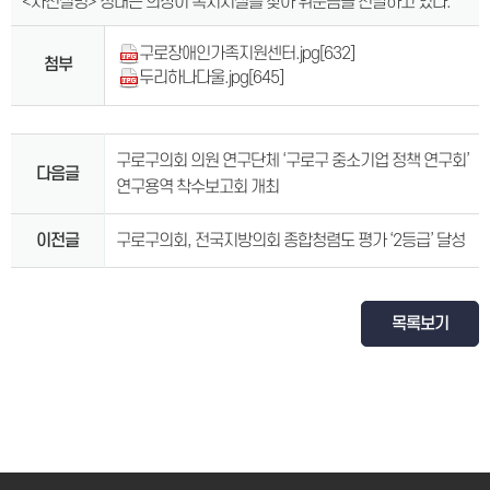
<사진설명> 정대근 의장이 복지시설를 찾아 위문금을 전달하고 있다.
구로장애인가족지원센터.jpg
[632]
첨부
두리하나다울.jpg
[645]
구로구의회 의원 연구단체 ‘구로구 중소기업 정책 연구회’
다음글
연구용역 착수보고회 개최
이전글
구로구의회, 전국지방의회 종합청렴도 평가 ‘2등급’ 달성
목록보기