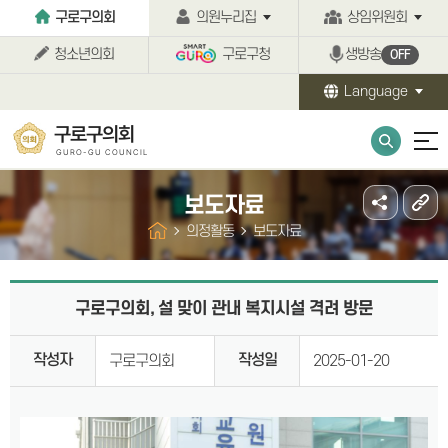
본문바로가기
구로구의회
의원누리집
상임위원회
청소년의회
구로구청
생방송
OFF
Language
구로구의회
GURO-GU COUNCIL
보도자료
의정활동
보도자료
구로구의회, 설 맞이 관내 복지시설 격려 방문
작성자
작성일
구로구의회
2025-01-20