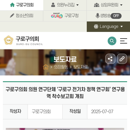
본문바로가기
구로구의회
의원누리집
상임위원회
청소년의회
구로구청
생방송
OFF
Language
구로구의회
GURO-GU COUNCIL
보도자료
의정활동
보도자료
구로구의회 의원 연구단체 ‘구로구 전기차 정책 연구회’ 연구용
역 착수보고회 개최
작성자
작성일
구로구의회
2025-07-07