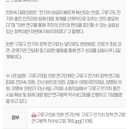
간 진행될 예정이다.
전미숙 대표의원은 “전기차 보급이 빠르게 확산되는 만큼, 구로구도 전
기차 충전 인프라와 화재 대응 체계를 선제적으로 갖추는 것이 중요하
다”며 “이번 연구를 통해 주민의 안전과 편의를 증진할 수 있는 실효성
있는 정책 대안 마련에 이바지하겠다”고 말했다.
한편 ‘구로구 전기차 정책 연구회’는 앞으로도 현장방문, 전문가 초빙 강
연, 관계기관 간담회 등 다양한 활동을 통해 연구 성과를 심화시켜 나갈
계획이다.
※ 사진설명 : 구로구의회 의원 연구단체인 구로구 전기차 정책 연구회
[대표 전미숙 의원, 간사 방은경 의원, 김철수 의원(국민의힘), 양명희 의
원, 이명숙 의원]가 지난 4일 구의회 소회의실에서 ‘구로구 전기차 충전
시설 확보 및 화재 대응 방안’연구용역 착수보고회를 진행하고 기념촬영
을 하고 있다.
구로구의회 의원 연구단체 '구로구 전기차 정책 연구회'
첨부
연구용역 착수보고회 개최.jpg
[1108]