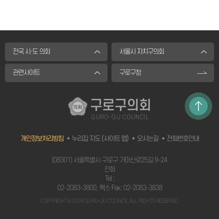
전국 시·도 의회
서울시 자치구의회
관련사이트
구로구청
구로구의회
GURO-GU COUNCIL
개인정보처리방침
누리집 지도 (사이트 맵)
오시는길
전화번호안내
`
(08301) 서울특별시 구로구 가마산로25길 9-24
전화
Tel :
02-2083-3800
, 팩스 Fax: 02-2083-3838
COPYRIGHT © 2024 GURO-GU COUNCIL ALL. RIGHTS RESERVED