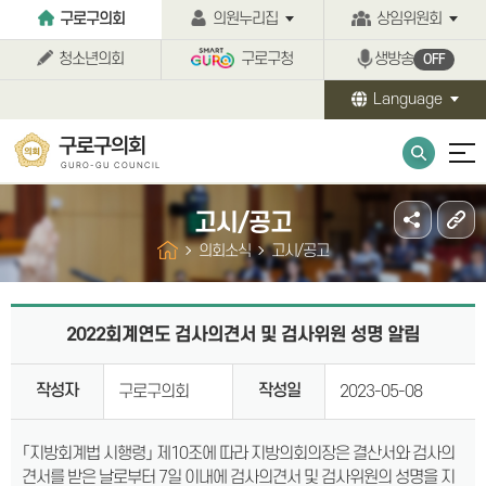
본문바로가기
구로구의회
의원누리집
상임위원회
청소년의회
구로구청
생방송
OFF
Language
구로구의회
GURO-GU COUNCIL
고시/공고
의회소식
고시/공고
2022회계연도 검사의견서 및 검사위원 성명 알림
작성자
작성일
구로구의회
2023-05-08
「지방회계법 시행령」 제10조에 따라 지방의회의장은 결산서와 검사의
견서를 받은 날로부터 7일 이내에 검사의견서 및 검사위원의 성명을 지