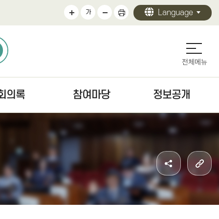
Language
가
전체메뉴
회의록
참여마당
정보공개
의록
의회에바란다
정보공개 안내
검색
청원/진정 안내
의회 운영
문
주민조례청구안내
의원 활동
색
방청·견학
의회 사무
자치법규