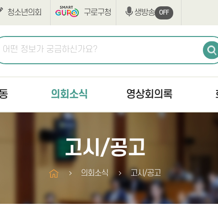
청소년의회
구로구청
생방송
OFF
동
의회소식
영상회의록
공지사항
생방송
최근회
고시/공고
고시/공고
본회의
회의록
의사일정
상임위원회
구정질
의회소식
고시/공고
조례·규칙입법예고
구정질문
부록검
반부패·청렴
자유발언
의안