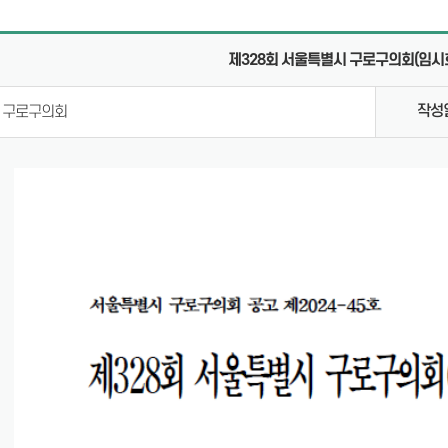
의안통
제328회 서울특별시 구로구의회(임시회
체
작성
구로구의회