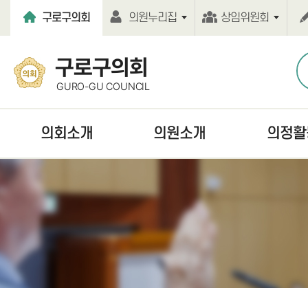
본문바로가기
구로구의회
의원누리집
상임위원회
구로구의회
GURO-GU COUNCIL
의회소개
의원소개
의정활
열린의장실
현역의원
언론보도
의회연혁
역대의원
보도자료
의회기능
의원윤리강령
의정활동사진
의회구성
의원행동강령
의회간행물
의원사무실
홍보동영상