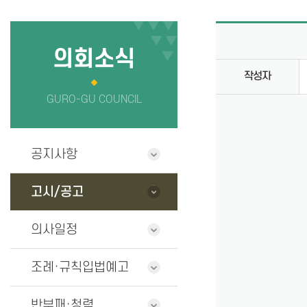
의회사무국
정보공개
청사안내
의원 연구단
의회소식
작성자
찾아오시는길
GURO-GU COUNCIL
공지사항
고시/공고
의사일정
조례·규칙입법예고
반부패·청렴