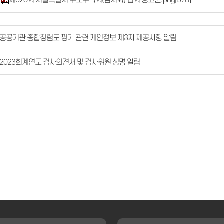
제328회 서울특별시 구로구의회(임시회) 집회 공고문.png
[578]
공공기관 종합청렴도 평가 관련 개인정보 제3자 제공사항 알림
2023회계연도 검사의견서 및 검사위원 성명 알림