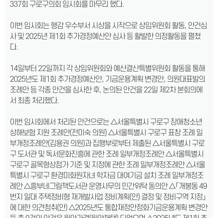
337회 구로구의회 임시회를 마무리 했다.
이번 임시회는 행감 우수부서 시상을 시작으로 상임위원회 활동, 안건심
사 및 2025년 제1회 추가경정예산안 심사 등 활발한 의정활동을 펼쳤
다.
14일부터 22일까지 각 상임위원회와 예산결산특별위원회 활동을 통해
2025년도 제1회 추가경정예산안, 기금운용계획 변경안, 의원대표발의
조례안 등 각종 안건을 심사한 후, 논의된 안건을 22일 제2차 본회의에
서 최종 처리했다.
이번 임시회에서 처리된 안건으로는 △서울특별시 구로구 장애청소년
상해보험 지원 조례안(전미숙 의원) △서울특별시 구로구 표창 조례 일
부개정조례안(김용권 의원)과 집행부로부터 제출된 △서울특별시 구로
구 도서관 및 독서문화진흥에 관한 조례 일부개정조례안 △서울특별시
구로구 골목형상점가 기준 및 지정에 관한 조례 일부개정조례안 △서울
특별시 구로구 환경미화원자녀 학자금 대여기금 설치 조례 일부개정조
례안 △흥부네그림책도서관 운영사무의 민간위탁 동의안 △「개봉동 49
번지 일대 주택정비형 재개발사업 정비계획(안) 결정 및 정비구역 지정」
에 대한 의견청취(안) △2025년도 통합재정안정화기금운용계획 변경안