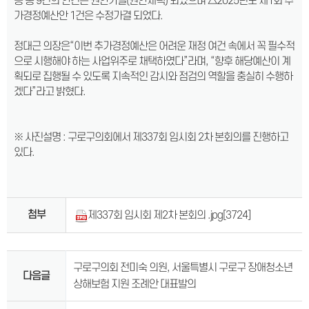
등 총 9건의 안건은 원안가결(원안채택) 되었으며 △2025년도 제1회 추
가경정예산안 1건은 수정가결 되었다.
정대근 의장은“이번 추가경정예산은 어려운 재정 여건 속에서 꼭 필수적
으로 시행해야 하는 사업위주로 채택하였다”라며, “향후 해당예산이 계
획되로 집행될 수 있도록 지속적인 감시와 점검의 역할을 충실히 수행하
겠다”라고 밝혔다.
※ 사진설명 : 구로구의회에서 제337회 임시회 2차 본회의를 진행하고
있다.
첨부
제337회 임시회 제2차 본회의 .jpg
[3724]
구로구의회 전미숙 의원, 서울특별시 구로구 장애청소년
다음글
상해보험 지원 조례안 대표발의