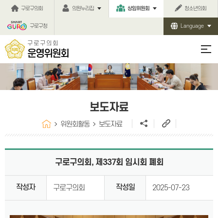
본문바로가기
구로구의회
의원누리집
상임위원회
청소년의회
구로구청
Language
구로구의회
운영위원회
보도자료
위원회활동
보도자료
구로구의회, 제337회 임시회 폐회
작성자
작성일
구로구의회
2025-07-23