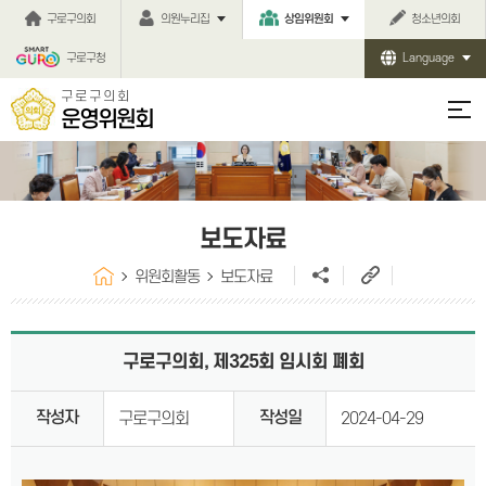
본문바로가기
구로구의회
의원누리집
상임위원회
청소년의회
구로구청
Language
구로구의회
운영위원회
보도자료
위원회활동
보도자료
구로구의회, 제325회 임시회 폐회
작성자
작성일
구로구의회
2024-04-29