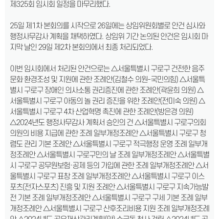
제325회 임시회 일정을 마무리했다.
25일 제1차 본회의를 시작으로 26일에는 상임위원회별로 안건 심사와
행정사무감사 계획을 채택하였다. 상임위 기간 논의된 안건은 임시회 마
지막 날인 29일 제2차 본회의에서 최종 처리되었다.
이번 임시회에서 처리된 안건으로는 △서울특별시 구로구 건전한 음주
문화 환경조성 및 지원에 관한 조례안(김철수 의원-국민의힘) △서울특
별시 구로구 장애인 의사소통 권리증진에 관한 조례안(곽윤희 의원) △
서울특별시 구로구 아동의 놀 권리 증진을 위한 조례안(전미숙 의원) △
서울특별시 구로구 4차 산업혁명 촉진에 관한 조례안(방은경 의원)
△2024년도 행정사무감사 계획서 승인의 건 △서울특별시 구로구의회
의원의 비용 지급에 관한 조례 일부개정조례안 △서울특별시 구로구 청
렴도 관리 기본 조례안 △서울특별시 구로구 적극행정 운영 조례 일부개
정조례안 △서울특별시 구로구민의 날 조례 일부개정조례안 △서울특별
시 구로구 공무원보험·공제 등의 가입에 관한 조례 일부개정조례안 △서
울특별시 구로구 표창 조례 일부개정조례안 △서울특별시 구로구 이스
포츠(전자스포츠) 진흥 및 지원 조례안 △서울특별시 구로구 지속가능발
전 기본 조례 일부개정조례안 △서울특별시 구로구 구세 기본 조례 일부
개정조례안 △서울특별시 구로구 산후조리비용 지원 조례 일부개정조례