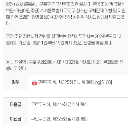
의원) △서울특별시 구로구 공공산후조리원 설치 및 운영 조례안(김철수
의원-더불어민주당) △서울특별시 구로구 청소년 도박문제 예방 및 지원
에 관한 조례안(양명희 의원) 3건은 해당 상임위 심사과정에서 부결되었
다.
구정 주요 집행사항 전반을 살펴보는 행정사무감사는 2024년도 제1차
정례회 기간 중, 6월11일부터 19일까지 9일간 진행될 예정이다.
※ 사진설명 : 구로구의회에서 지난 제325회 임시회 제2차 본회의를 진
행하고 있다.
첨부
구로구의회, 제325회 임시회 폐회.jpg
[5108]
다음글
구로구의회, 제326회 정례회 개회
이전글
구로구의회, 제325회 임시회 개회