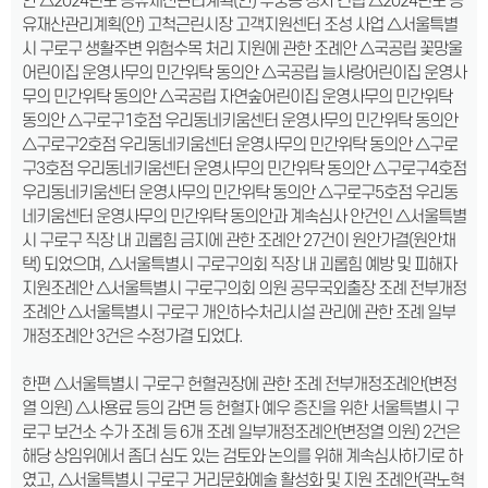
안 △2024년도 공유재산관리계획(안) 수궁동 청사 건립 △2024년도 공
유재산관리계획(안) 고척근린시장 고객지원센터 조성 사업 △서울특별
시 구로구 생활주변 위험수목 처리 지원에 관한 조례안 △국공립 꽃망울
어린이집 운영사무의 민간위탁 동의안 △국공립 늘사랑어린이집 운영사
무의 민간위탁 동의안 △국공립 자연숲어린이집 운영사무의 민간위탁
동의안 △구로구1호점 우리동네키움센터 운영사무의 민간위탁 동의안
△구로구2호점 우리동네키움센터 운영사무의 민간위탁 동의안 △구로
구3호점 우리동네키움센터 운영사무의 민간위탁 동의안 △구로구4호점
우리동네키움센터 운영사무의 민간위탁 동의안 △구로구5호점 우리동
네키움센터 운영사무의 민간위탁 동의안과 계속심사 안건인 △서울특별
시 구로구 직장 내 괴롭힘 금지에 관한 조례안 27건이 원안가결(원안채
택) 되었으며, △서울특별시 구로구의회 직장 내 괴롭힘 예방 및 피해자
지원조례안 △서울특별시 구로구의회 의원 공무국외출장 조례 전부개정
조례안 △서울특별시 구로구 개인하수처리시설 관리에 관한 조례 일부
개정조례안 3건은 수정가결 되었다.
한편 △서울특별시 구로구 헌혈권장에 관한 조례 전부개정조례안(변정
열 의원) △사용료 등의 감면 등 헌혈자 예우 증진을 위한 서울특별시 구
로구 보건소 수가 조례 등 6개 조례 일부개정조례안(변정열 의원) 2건은
해당 상임위에서 좀더 심도 있는 검토와 논의를 위해 계속심사하기로 하
였고, △서울특별시 구로구 거리문화예술 활성화 및 지원 조례안(곽노혁