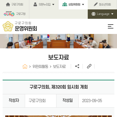
본문바로가기
구로구의회
의원누리집
상임위원회
청소년의회
구로구청
Language
구로구의회
운영위원회
보도자료
위원회활동
보도자료
구로구의회, 제320회 임시회 개회
작성자
작성일
구로구의회
2023-09-05