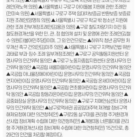
노혁 의원) ▲서울특별시 구로구 혁신교육 지원에 관한 조례 전부개정조
례안(곽노혁 의원) ▲서울특별시 구로구 아이돌봄 지원에 관한 조례안
(전미숙 의원) ▲서울특별시 구로구 주택 임대차보증금 반환보증 보증료
지원 조례안(양명희 의원) ▲서울특별시 구로구 학교 밖 청소년 지원에
관한 조례 전부개정조례안(김용권 의원) ▲구로 철도차량기지 이전 등
철도환경개선을 위한 민․관․정 협의체 설치 및 운영에 관한 조례안(김철
수 의원(더불어민주당))이며, 그 외 안건으로는 ▲하위직 청년 공무원 처
우개선 촉구 건의안(김미주 의원) ▲서울특별시 구로구 지역보건법 위반
과태료 부과·징수 조례 일부개정조례안 ▲구로구 공익활동지원센터 운
영사무의 민간위탁 동의안 ▲구로구 노동자종합지원센터 운영사무의 민
간위탁 동의안 ▲국공립 새롬마을어린이집 운영사무의 민간위탁 동의안
▲국공립 아나율장애아어린이집 운영사무의 민간위탁 동의안 ▲국공립
연지어린이집 운영사무의 민간위탁 동의안 ▲국공립 온새미어린이집 운
영사무의 민간위탁 동의안 ▲국공립 연초롱어린이집 운영사무의 민간위
탁 동의안 ▲국공립 항동라온어린이집 운영사무의 민간위탁 동의안 ▲
공중화장실 운영사무의 민간위탁 동의안 ▲구로구 치매안심센터 운영사
무의 민간위탁 동의안 ▲남구로역세권 공공임대주택 재개발 정비구역
해제요청에 대한 의견청취(안) ▲구로2동 살구마을 관리형 주거환경개
선사업 정비계획 수립에 대한 의견청취(안) ▲개봉3동 너른뜰마을 관리
형 주거환경개선사업 정비계획 수립에 대한 의견청취(안) 15건으로, 총
29건의 안건을 처리할 예정이다.