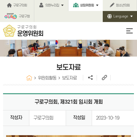
본문바로가기
구로구의회
의원누리집
상임위원회
청소년의회
구로구청
Language
구로구의회
운영위원회
보도자료
위원회활동
보도자료
구로구의회, 제321회 임시회 개회
작성자
작성일
구로구의회
2023-10-19