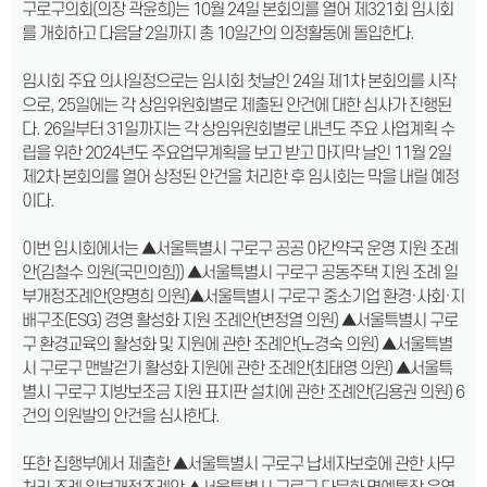
구로구의회(의장 곽윤희)는 10월 24일 본회의를 열어 제321회 임시회
를 개회하고 다음달 2일까지 총 10일간의 의정활동에 돌입한다.
임시회 주요 의사일정으로는 임시회 첫날인 24일 제1차 본회의를 시작
으로, 25일에는 각 상임위원회별로 제출된 안건에 대한 심사가 진행된
다. 26일부터 31일까지는 각 상임위원회별로 내년도 주요 사업계획 수
립을 위한 2024년도 주요업무계획을 보고 받고 마지막 날인 11월 2일
제2차 본회의를 열어 상정된 안건을 처리한 후 임시회는 막을 내릴 예정
이다.
이번 임시회에서는 ▲서울특별시 구로구 공공 야간약국 운영 지원 조례
안(김철수 의원(국민의힘)) ▲서울특별시 구로구 공동주택 지원 조례 일
부개정조례안(양명희 의원)▲서울특별시 구로구 중소기업 환경·사회·지
배구조(ESG) 경영 활성화 지원 조례안(변정열 의원) ▲서울특별시 구로
구 환경교육의 활성화 및 지원에 관한 조례안(노경숙 의원) ▲서울특별
시 구로구 맨발걷기 활성화 지원에 관한 조례안(최태영 의원) ▲서울특
별시 구로구 지방보조금 지원 표지판 설치에 관한 조례안(김용권 의원) 6
건의 의원발의 안건을 심사한다.
또한 집행부에서 제출한 ▲서울특별시 구로구 납세자보호에 관한 사무