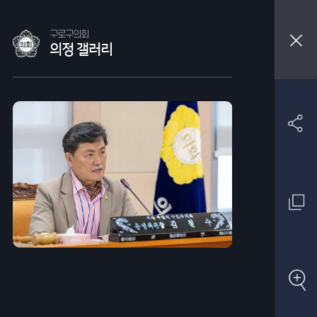
구로구의회
의정 갤러리